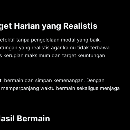
et Harian yang Realistis
fektif tanpa pengelolaan modal yang baik.
tungan yang realistis agar kamu tidak terbawa
as kerugian maksimum dan target keuntungan
enti bermain dan simpan kemenangan. Dengan
at memperpanjang waktu bermain sekaligus menjaga
Hasil Bermain