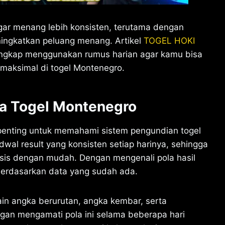
agar menang lebih konsisten, terutama dengan
ingkatkan peluang menang. Artikel
TOGEL HOKI
ngkap menggunakan rumus harian agar kamu bisa
 maksimal di togel Montenegro.
a Togel Montenegro
enting untuk memahami sistem pengundian togel
dwal result yang konsisten setiap harinya, sehingga
isis dengan mudah. Dengan mengenali pola hasil
berdasarkan data yang sudah ada.
ain angka berurutan, angka kembar, serta
gan mengamati pola ini selama beberapa hari