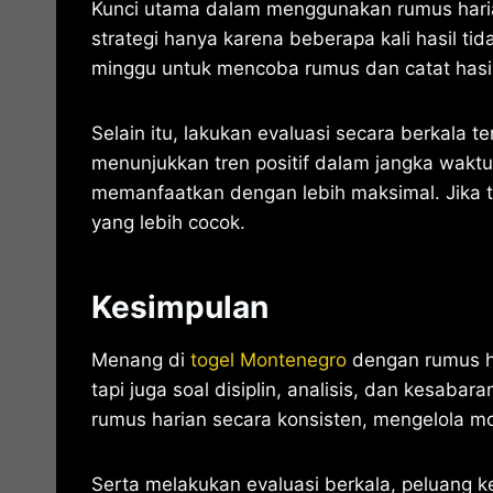
Kunci utama dalam menggunakan rumus hari
strategi hanya karena beberapa kali hasil tid
minggu untuk mencoba rumus dan catat hasiln
Selain itu, lakukan evaluasi secara berkala 
menunjukkan tren positif dalam jangka wakt
memanfaatkan dengan lebih maksimal. Jika tid
yang lebih cocok.
Kesimpulan
Menang di
togel Montenegro
dengan rumus h
tapi juga soal disiplin, analisis, dan kesa
rumus harian secara konsisten, mengelola mo
Serta melakukan evaluasi berkala, peluang k