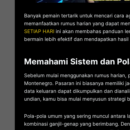
Banyak pemain tertarik untuk mencari cara 
memanfaatkan rumus harian yang dapat men
SETIAP HARI
ini akan membahas panduan le
bermain lebih efektif dan mendapatkan hasil
Memahami Sistem dan Pol
Sebelum mulai menggunakan rumus harian, p
Montenegro. Pasaran ini biasanya memiliki ja
data keluaran dapat dikumpulkan dan dianal
undian, kamu bisa mulai menyusun strategi 
Pola-pola umum yang sering muncul antara l
kombinasi ganjil-genap yang berimbang. Den