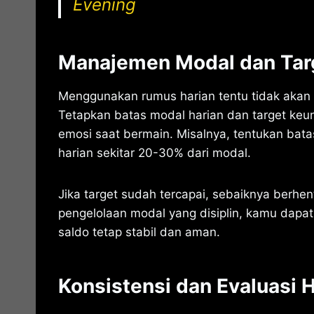
Evening
Manajemen Modal dan Targ
Menggunakan rumus harian tentu tidak akan e
Tetapkan batas modal harian dan target keun
emosi saat bermain. Misalnya, tentukan bat
harian sekitar 20-30% dari modal.
Jika target sudah tercapai, sebaiknya berh
pengelolaan modal yang disiplin, kamu dap
saldo tetap stabil dan aman.
Konsistensi dan Evaluasi 