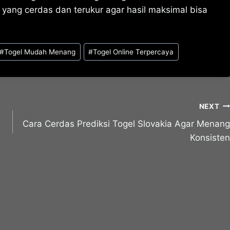
n yang cerdas dan terukur agar hasil maksimal bisa
#
Togel Mudah Menang
#
Togel Online Terpercaya
NEXT
Cara Cerdas Prediksi Togel Slovakia Agar Menang
Konsisten