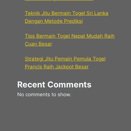
Teknik Jitu Bermain Togel Sri Lanka
Dengan Metode Prediksi
Tips Bermain Togel Nepal Mudah Raih
Cuan Besar
Strategi Jitu Pemain Pemula Togel
Prancis Raih Jackpot Besar
Recent Comments
No comments to show.