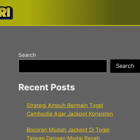
Search
Search
Recent Posts
Strategi Ampuh Bermain Togel
Cambodia Agar Jackpot Konsisten
Bocoran Mudah Jackpot Di Togel
Taiwan Dengan Modal Receh