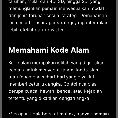
taruhan, mulai dari 4D, 3D, hingga 2D, yang
memungkinkan pemain menyesuaikan modal
dan jenis taruhan sesuai strategi. Pemahaman
ini menjadi dasar agar strategi yang diterapkan
lebih efektif dan konsisten.
Memahami Kode Alam
Kode alam merupakan istilah yang digunakan
pemain untuk menyebut tanda-tanda alami
atau fenomena sehari-hari yang diyakini
memberi petunjuk angka. Contohnya bisa
berupa cuaca, hewan, benda, atau kejadian
tertentu yang dikaitkan dengan angka.
Meskipun tidak bersifat mutlak, banyak pemain