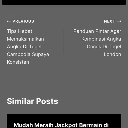
Post
PREVIOUS
NEXT
Tips Hebat
Panduan Pintar Agar
navigation
Memaksimalkan
Kombinasi Angka
Angka Di Togel
Cocok Di Togel
Cambodia Supaya
London
Konsisten
Similar Posts
Mudah Meraih Jackpot Bermain di