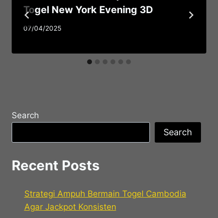
Togel New York Evening 3D
07/04/2025
Search
Search
Recent Posts
Strategi Ampuh Bermain Togel Cambodia
Agar Jackpot Konsisten