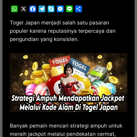
W
X
F
T
S
M
L
S
h
a
e
k
e
i
h
a
c
l
y
s
n
a
Togel Japan menjadi salah satu pasaran
t
e
e
p
s
e
r
populer karena reputasinya terpercaya dan
s
b
g
e
e
e
pengundian yang konsisten.
A
o
r
n
p
o
a
g
p
k
m
e
r
Banyak pemain mencari strategi ampuh untuk
meraih jackpot melalui pendekatan cermat,