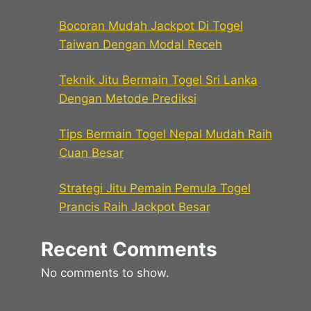
Bocoran Mudah Jackpot Di Togel
Taiwan Dengan Modal Receh
Teknik Jitu Bermain Togel Sri Lanka
Dengan Metode Prediksi
Tips Bermain Togel Nepal Mudah Raih
Cuan Besar
Strategi Jitu Pemain Pemula Togel
Prancis Raih Jackpot Besar
Recent Comments
No comments to show.