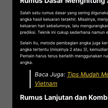
Rumus Dasar Menghitung A
Salah satu rumus dasar yang sering diguna
angka hasil keluaran terakhir. Misalnya, men
keluaran hari sebelumnya, lalu mengurangk
prediksi. Teknik ini cukup sederhana namun e
Selain itu, metode pembagian angka juga ker
angka tertentu (misalnya 2 atau 3), kemudia
Pemain harus terus berlatih menggunakan ru
angka.
Baca Juga:
Tips Mudah Me
Vietnam
Rumus Lanjutan dan Komb