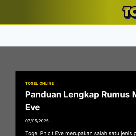
Skip
to
content
Pa
TOGEL ONLINE
Panduan Lengkap Rumus Me
Eve
07/05/2025
Togel Phicit Eve merupakan salah satu jenis