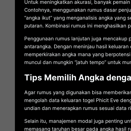
Untuk meningkatkan akurasi, banyak pemain
Contohnya, menggunakan rumus dasar penj
“angka ikut” yang menganalisis angka yang 
putaran. Kombinasi rumus ini menghasilkan p
Penggunaan rumus lanjutan juga mencakup p
antarangka. Dengan meninjau hasil keluaran 
memperkirakan angka mana yang berpotensi 
muncul dan mungkin “jatuh tempo” untuk mun
Tips Memilih Angka denga
Agar rumus yang digunakan bisa memberikan 
mengolah data keluaran togel Phicit Eve den
undian dan menerapkan rumus sesuai data rii
Selain itu, manajemen modal juga penting u
memasang taruhan besar pada angka hasil ru