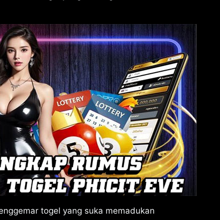
 penggemar togel yang suka memadukan