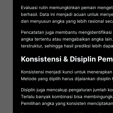
Evaluasi rutin memungkinkan pemain mengeta
berhasil. Data ini menjadi acuan untuk menye
dan menyusun angka yang lebih rasional seca
Pencatatan juga membantu mengidentifikasi k
angka tertentu atau mengabaikan angka lain. 
terstruktur, sehingga hasil prediksi lebih dap
Konsistensi & Disiplin Pe
Konsistensi menjadi kunci untuk menerapkan 
Metode yang dipilih harus dijalankan disiplin
Disiplin juga mencakup pengaturan jumlah ko
Terlalu banyak kombinasi bisa membingungka
Pemilihan angka yang konsisten menciptakan 