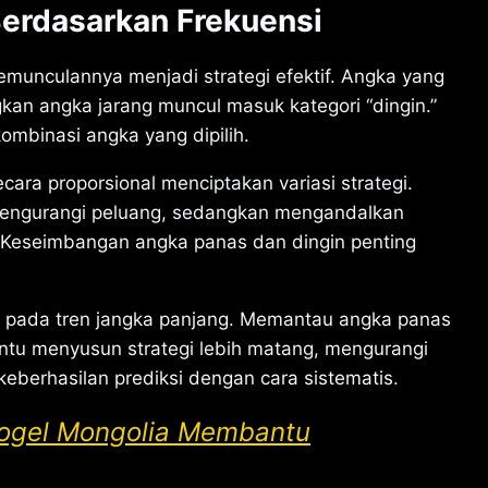
rdasarkan Frekuensi
unculannya menjadi strategi efektif. Angka yang
kan angka jarang muncul masuk kategori “dingin.”
binasi angka yang dipilih.
ra proporsional menciptakan variasi strategi.
mengurangi peluang, sedangkan mengandalkan
f. Keseimbangan angka panas dan dingin penting
 pada tren jangka panjang. Memantau angka panas
tu menyusun strategi lebih matang, mengurangi
keberhasilan prediksi dengan cara sistematis.
Togel Mongolia Membantu