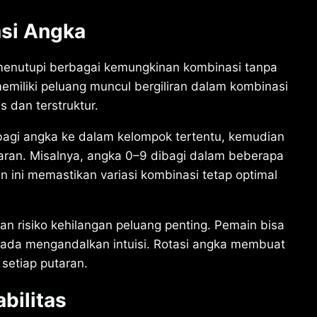
si Angka
menutupi berbagai kemungkinan kombinasi tanpa
miliki peluang muncul bergiliran dalam kombinasi
s dan terstruktur.
agi angka ke dalam kelompok tertentu, kemudian
taran. Misalnya, angka 0–9 dibagi dalam beberapa
an ini memastikan variasi kombinasi tetap optimal
n risiko kehilangan peluang penting. Pemain bisa
ripada mengandalkan intuisi. Rotasi angka membuat
 setiap putaran.
bilitas