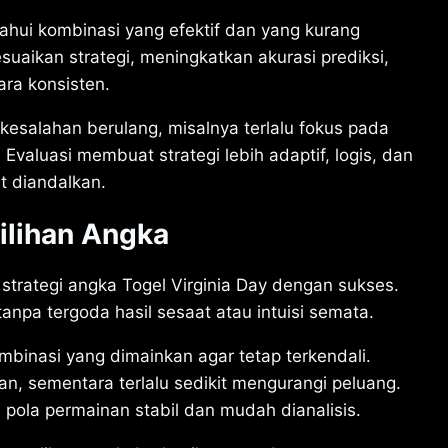
hui kombinasi yang efektif dan yang kurang
suaikan strategi, meningkatkan akurasi prediksi,
ra konsisten.
esalahan berulang, misalnya terlalu fokus pada
Evaluasi membuat strategi lebih adaptif, logis, dan
at diandalkan.
milihan Angka
strategi angka Togel Virginia Day dengan sukses.
 tanpa tergoda hasil sesaat atau intuisi semata.
mbinasi yang dimainkan agar tetap terkendali.
n, sementara terlalu sedikit mengurangi peluang.
pola permainan stabil dan mudah dianalisis.