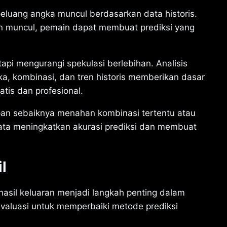
eluang angka muncul berdasarkan data historis.
 muncul, pemain dapat membuat prediksi yang
etapi mengurangi spekulasi berlebihan. Analisis
a, kombinasi, dan tren historis memberikan dasar
atis dan profesional.
an sebaiknya menahan kombinasi tertentu atau
ata meningkatkan akurasi prediksi dan membuat
l
sil keluaran menjadi langkah penting dalam
 evaluasi untuk memperbaiki metode prediksi