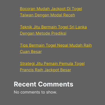
Bocoran Mudah Jackpot Di Togel
Taiwan Dengan Modal Receh
Teknik Jitu Bermain Togel Sri Lanka
Dengan Metode Prediksi
Tips Bermain Togel Nepal Mudah Raih
Cuan Besar
Strategi Jitu Pemain Pemula Togel
Prancis Raih Jackpot Besar
Recent Comments
No comments to show.