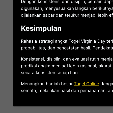
Dengan konsistensi dan disiplin, pemain dap
digunakan, menyesuaikan langkah berikutnya,
dijalankan sabar dan terukur menjadi lebih ef
Kesimpulan
Rahasia strategi angka Togel Virginia Day terl
probabilitas, dan pencatatan hasil. Pendekat
Konsistensi, disiplin, dan evaluasi rutin men
prediksi angka menjadi lebih rasional, akurat
secara konsisten setiap hari.
Menangkan hadiah besar
Togel Online
dengan
semata, melainkan hasil dari pemahaman, anal