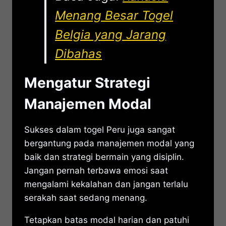
Menang Besar Togel
Belgia yang Jarang
Dibahas
Mengatur Strategi
Manajemen Modal
Sukses dalam togel Peru juga sangat
bergantung pada manajemen modal yang
baik dan strategi bermain yang disiplin.
Jangan pernah terbawa emosi saat
mengalami kekalahan dan jangan terlalu
serakah saat sedang menang.
Tetapkan batas modal harian dan patuhi