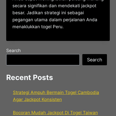
secara signifikan dan mendekati jackpot
besar. Jadikan strategi ini sebagai
pegangan utama dalam perjalanan Anda
menaklukkan togel Peru.
Search
Search
Recent Posts
Strategi Ampuh Bermain Togel Cambodia
Agar Jackpot Konsisten
Bocoran Mudah Jackpot Di Togel Taiwan