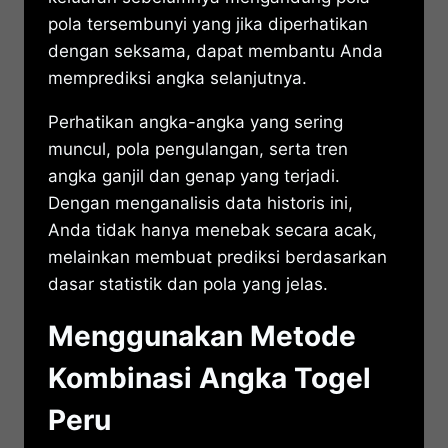
pola tersembunyi yang jika diperhatikan
dengan seksama, dapat membantu Anda
memprediksi angka selanjutnya.
Perhatikan angka-angka yang sering
muncul, pola pengulangan, serta tren
angka ganjil dan genap yang terjadi.
Dengan menganalisis data historis ini,
Anda tidak hanya menebak secara acak,
melainkan membuat prediksi berdasarkan
dasar statistik dan pola yang jelas.
Menggunakan Metode
Kombinasi Angka Togel
Peru