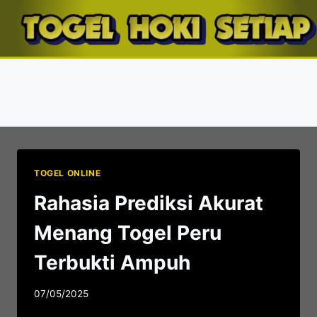
Skip
to
content
Rahasia Prediksi Akurat
Menang Togel
TOGEL ONLINE
Rahasia Prediksi Akurat
Menang Togel Peru
Terbukti Ampuh
07/05/2025