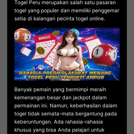
Togel Peru merupakan salah satu pasaran
togel yang populer dan memiliki penggemar
setia di kalangan pecinta togel online.
Banyak pemain yang bermimpi meraih
kemenangan besar dan jackpot dalam
permainan ini. Namun, keberhasilan dalam
togel tidak semata-mata bergantung pada
keberuntungan. Ada rahasia-rahasia
khusus yang bisa Anda pelajari untuk