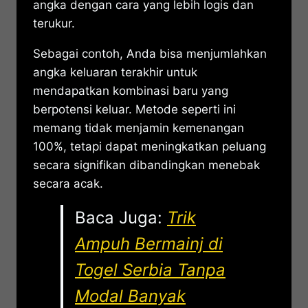
angka dengan cara yang lebih logis dan
terukur.
Sebagai contoh, Anda bisa menjumlahkan
angka keluaran terakhir untuk
mendapatkan kombinasi baru yang
berpotensi keluar. Metode seperti ini
memang tidak menjamin kemenangan
100%, tetapi dapat meningkatkan peluang
secara signifikan dibandingkan menebak
secara acak.
Baca Juga:
Trik
Ampuh Bermainj di
Togel Serbia Tanpa
Modal Banyak