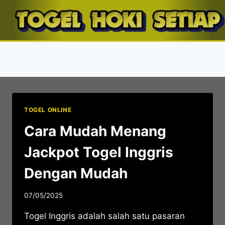
Skip
to
content
Togel Inggris
TOGEL ONLINE
Cara Mudah Menang
Jackpot Togel Inggris
Dengan Mudah
07/05/2025
Togel Inggris adalah salah satu pasaran