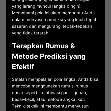
yang jarang muncul (angka dingin).
Memahami pola ini akan membantu Anda
dalam menyusun prediksi yang lebih tepat
sasaran dan mengurangi tebak-tebakan
yang tidak terarah.
Terapkan Rumus &
Metode Prediksi yang
Efektif
Setelah mempelajari pola angka, Anda bisa
mencoba menggunakan rumus-rumus
dasar seperti kombinasi ganjil-genap,
besar-kecil, atau metode angka ikut.
Teknik-teknik ini membantu menyusun