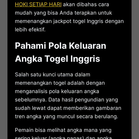
HOKI SETIAP HARI
akan dibahas cara
mudah yang bisa Anda terapkan untuk
memenangkan jackpot togel Inggris dengan
lebih efektif.
Pahami Pola Keluaran
Angka Togel Inggris
Salah satu kunci utama dalam
memenangkan togel adalah dengan
menganalisis pola keluaran angka
sebelumnya. Data hasil pengundian yang
sudah lewat dapat memberikan gambaran
tren angka yang muncul secara berulang.
Pemain bisa melihat angka mana yang
sering keluar (angka panas) dan angka