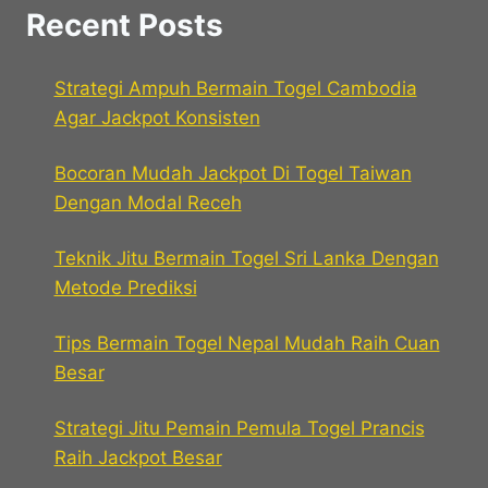
Recent Posts
Strategi Ampuh Bermain Togel Cambodia
Agar Jackpot Konsisten
Bocoran Mudah Jackpot Di Togel Taiwan
Dengan Modal Receh
Teknik Jitu Bermain Togel Sri Lanka Dengan
Metode Prediksi
Tips Bermain Togel Nepal Mudah Raih Cuan
Besar
Strategi Jitu Pemain Pemula Togel Prancis
Raih Jackpot Besar