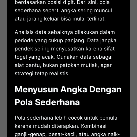
berdasarkan posisi digit. Dari sini, pola
sederhana seperti angka sering muncul
atau jarang keluar bisa mulai terlihat.
Analisis data sebaiknya dilakukan dalam
periode yang cukup panjang. Data jangka
pendek sering menyesatkan karena sifat
togel yang acak. Gunakan data sebagai
alat bantu, bukan patokan mutlak, agar
strategi tetap realistis.
Menyusun Angka Dengan
Pola Sederhana
Pola sederhana lebih cocok untuk pemula
karena mudah diterapkan. Kombinasi
ganjil-genap, besar-kecil, atau angka naik-