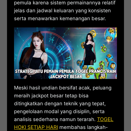
pemula karena sistem permainannya relatif
jelas dan jadwal keluaran yang konsisten
serta menawarkan kemenangan besar.
Meski hasil undian bersifat acak, peluang
meraih jackpot besar tetap bisa
ditingkatkan dengan teknik yang tepat,
pengelolaan modal yang disiplin, serta
analisis sederhana namun terarah.
TOGEL
HOKI SETIAP HARI
membahas langkah-