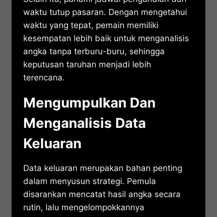
waktu tutup pasaran. Dengan mengetahui
waktu yang tepat, pemain memiliki
kesempatan lebih baik untuk menganalisis
angka tanpa terburu-buru, sehingga
keputusan taruhan menjadi lebih
terencana.
Mengumpulkan Dan
Menganalisis Data
Keluaran
Data keluaran merupakan bahan penting
dalam menyusun strategi. Pemula
disarankan mencatat hasil angka secara
rutin, lalu mengelompokkannya