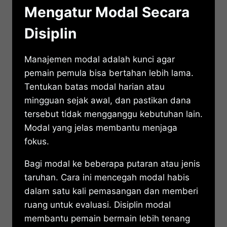
Mengatur Modal Secara
Disiplin
Manajemen modal adalah kunci agar
pemain pemula bisa bertahan lebih lama.
Tentukan batas modal harian atau
mingguan sejak awal, dan pastikan dana
tersebut tidak mengganggu kebutuhan lain.
Modal yang jelas membantu menjaga
fokus.
Bagi modal ke beberapa putaran atau jenis
taruhan. Cara ini mencegah modal habis
dalam satu kali pemasangan dan memberi
ruang untuk evaluasi. Disiplin modal
membantu pemain bermain lebih tenang