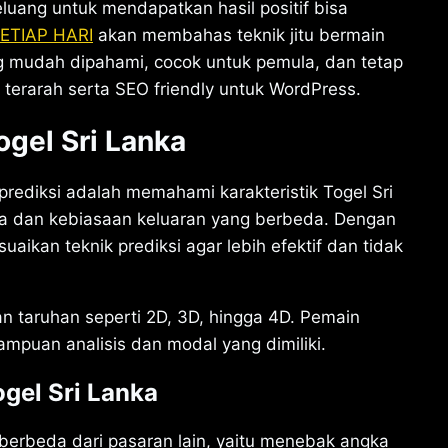
luang untuk mendapatkan hasil positif bisa
ETIAP HARI
akan membahas teknik jitu bermain
g mudah dipahami, cocok untuk pemula, dan tetap
 terarah serta SEO friendly untuk WordPress.
gel Sri Lanka
ediksi adalah memahami karakteristik Togel Sri
pola dan kebiasaan keluaran yang berbeda. Dengan
ikan teknik prediksi agar lebih efektif dan tidak
n taruhan seperti 2D, 3D, hingga 4D. Pemain
ampuan analisis dan modal yang dimiliki.
gel Sri Lanka
 berbeda dari pasaran lain, yaitu menebak angka