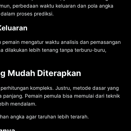
Namun, perbedaan waktu keluaran dan pola angka
 dalam proses prediksi.
Keluaran
u pemain mengatur waktu analisis dan pemasangan
sa dilakukan lebih tenang tanpa terburu-buru,
ng Mudah Diterapkan
 perhitungan kompleks. Justru, metode dasar yang
gka panjang. Pemain pemula bisa memulai dari teknik
ebih mendalam.
han angka agar taruhan lebih terarah.
umnya