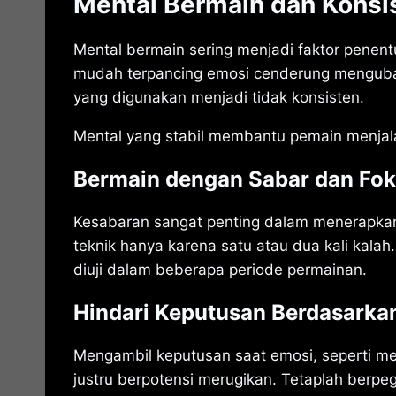
Mental Bermain dan Konsis
Mental bermain sering menjadi faktor penent
mudah terpancing emosi cenderung mengubah
yang digunakan menjadi tidak konsisten.
Mental yang stabil membantu pemain menjalan
Bermain dengan Sabar dan Fo
Kesabaran sangat penting dalam menerapkan
teknik hanya karena satu atau dua kali kala
diuji dalam beberapa periode permainan.
Hindari Keputusan Berdasarka
Mengambil keputusan saat emosi, seperti m
justru berpotensi merugikan. Tetaplah berpe