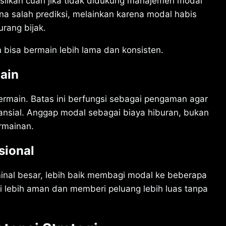
asilkan cuan jika tidak didukung manajemen modal
a salah prediksi, melainkan karena modal habis
urang bijak.
bisa bermain lebih lama dan konsisten.
ain
rmain. Batas ini berfungsi sebagai pengaman agar
nsial. Anggap modal sebagai biaya hiburan, bukan
ermainan.
sional
nal besar, lebih baik membagi modal ke beberapa
lai lebih aman dan memberi peluang lebih luas tanpa