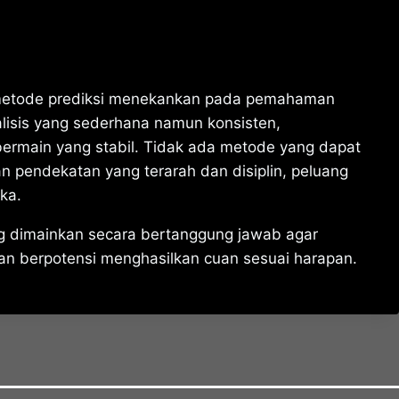
n metode prediksi menekankan pada pemahaman
lisis yang sederhana namun konsisten,
bermain yang stabil. Tidak ada metode yang dapat
pendekatan yang terarah dan disiplin, peluang
ka.
g dimainkan secara bertanggung jawab agar
n berpotensi menghasilkan cuan sesuai harapan.