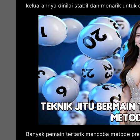
keluarannya dinilai stabil dan menarik untuk d
Banyak pemain tertarik mencoba metode pre