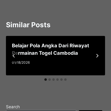
Similar Posts
Belajar Pola Angka Dari Riwayat
Permainan Togel Cambodia
01/18/2026
Search