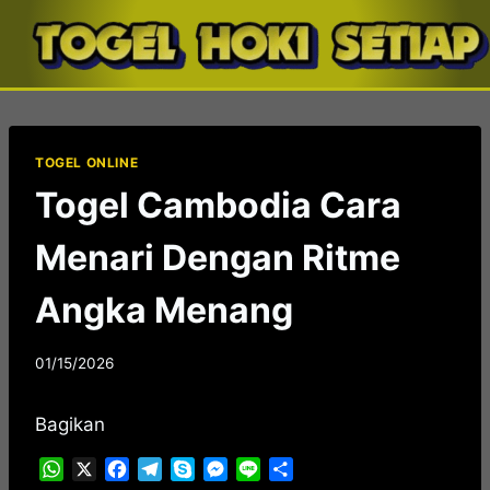
Skip
to
content
TOGEL ONLINE
Togel Cambodia Cara
Menari Dengan Ritme
Angka Menang
01/15/2026
Bagikan
W
X
F
T
S
M
L
S