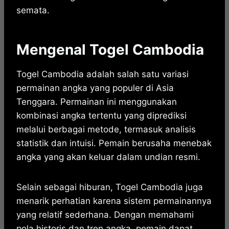
semata.
Mengenal Togel Cambodia
Togel Cambodia adalah salah satu variasi
permainan angka yang populer di Asia
Tenggara. Permainan ini menggunakan
kombinasi angka tertentu yang diprediksi
melalui berbagai metode, termasuk analisis
statistik dan intuisi. Pemain berusaha menebak
angka yang akan keluar dalam undian resmi.
Selain sebagai hiburan, Togel Cambodia juga
menarik perhatian karena sistem permainannya
yang relatif sederhana. Dengan memahami
pola historis dan tren angka, pemain dapat