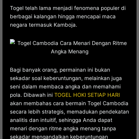
h
a
e
k
e
i
h
a
c
l
y
s
n
a
Togel telah lama menjadi fenomena populer di
t
e
e
p
s
e
r
berbagai kalangan hingga mencapai maca
s
b
g
e
e
e
negara termasuk Kamboja.
A
o
r
n
p
o
a
g
p
k
m
e
r
Bagi banyak orang, permainan ini bukan
sekadar soal keberuntungan, melainkan juga
seni dalam membaca angka dan memahami
pola. Dibawah ini
TOGEL HOKI SETIAP HARI
akan membahas cara bermain Togel Cambodia
secara lebih strategis, memadukan pendekatan
analitis dan intuitif, sehingga Anda dapat
menari dengan ritme angka menang tanpa
sekadar mengandalkan keberuntungan