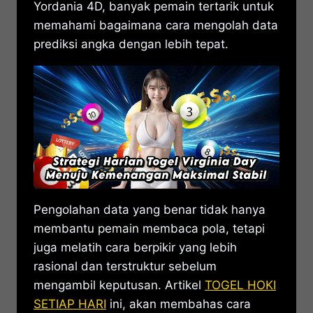
Yordania 4D, banyak pemain tertarik untuk
memahami bagaimana cara mengolah data
prediksi angka dengan lebih tepat.
Pengolahan data yang benar tidak hanya
membantu pemain membaca pola, tetapi
juga melatih cara berpikir yang lebih
rasional dan terstruktur sebelum
mengambil keputusan. Artikel
TOGEL HOKI
SETIAP HARI
ini, akan membahas cara