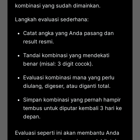
kombinasi yang sudah dimainkan.
Langkah evaluasi sederhana:
Catat angka yang Anda pasang dan
result resmi.
Tandai kombinasi yang mendekati
benar (misal: 3 digit cocok).
Evaluasi kombinasi mana yang perlu
diulang, digeser, atau diganti total.
Simpan kombinasi yang pernah hampir
tembus untuk diputar kembali 3 hari ke
depan.
Evaluasi seperti ini akan membantu Anda