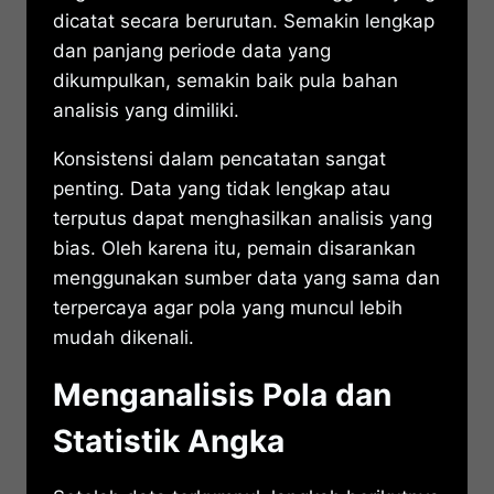
dicatat secara berurutan. Semakin lengkap
dan panjang periode data yang
dikumpulkan, semakin baik pula bahan
analisis yang dimiliki.
Konsistensi dalam pencatatan sangat
penting. Data yang tidak lengkap atau
terputus dapat menghasilkan analisis yang
bias. Oleh karena itu, pemain disarankan
menggunakan sumber data yang sama dan
terpercaya agar pola yang muncul lebih
mudah dikenali.
Menganalisis Pola dan
Statistik Angka