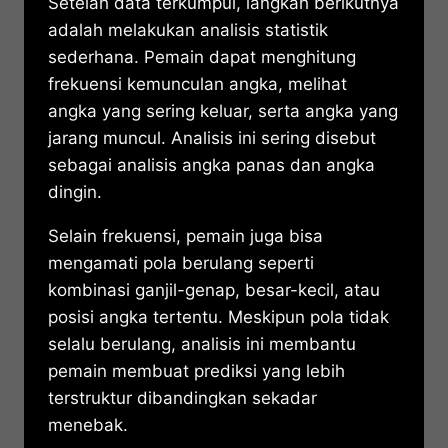
Setelah data terkumpul, langkah berikutnya
adalah melakukan analisis statistik
sederhana. Pemain dapat menghitung
frekuensi kemunculan angka, melihat
angka yang sering keluar, serta angka yang
jarang muncul. Analisis ini sering disebut
sebagai analisis angka panas dan angka
dingin.
Selain frekuensi, pemain juga bisa
mengamati pola berulang seperti
kombinasi ganjil-genap, besar-kecil, atau
posisi angka tertentu. Meskipun pola tidak
selalu berulang, analisis ini membantu
pemain membuat prediksi yang lebih
terstruktur dibandingkan sekadar
menebak.