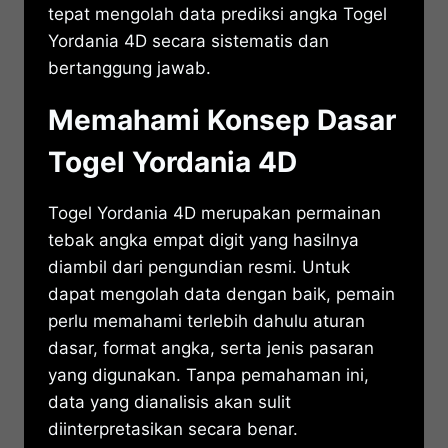
tepat mengolah data prediksi angka Togel
Yordania 4D secara sistematis dan
bertanggung jawab.
Memahami Konsep Dasar
Togel Yordania 4D
Togel Yordania 4D merupakan permainan
tebak angka empat digit yang hasilnya
diambil dari pengundian resmi. Untuk
dapat mengolah data dengan baik, pemain
perlu memahami terlebih dahulu aturan
dasar, format angka, serta jenis pasaran
yang digunakan. Tanpa pemahaman ini,
data yang dianalisis akan sulit
diinterpretasikan secara benar.