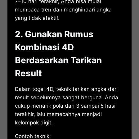
7–10 hari terakhir, Anda bisa mulai
membaca tren dan menghindari angka
yang tidak efektif.
2. Gunakan Rumus
Kombinasi 4D
Berdasarkan Tarikan
Result
Dalam togel 4D, teknik tarikan angka dari
result sebelumnya sangat berguna. Anda
cukup menarik pola dari 3 sampai 5 hasil
terakhir, lalu memecahnya menjadi
kelompok digit.
Contoh teknik: