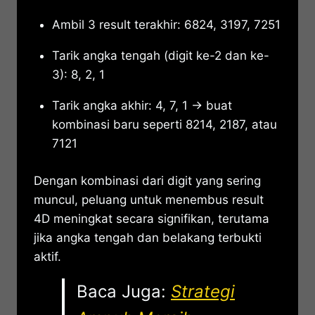
Ambil 3 result terakhir: 6824, 3197, 7251
Tarik angka tengah (digit ke-2 dan ke-
3): 8, 2, 1
Tarik angka akhir: 4, 7, 1 → buat
kombinasi baru seperti 8214, 2187, atau
7121
Dengan kombinasi dari digit yang sering
muncul, peluang untuk menembus result
4D meningkat secara signifikan, terutama
jika angka tengah dan belakang terbukti
aktif.
Baca Juga:
Strategi