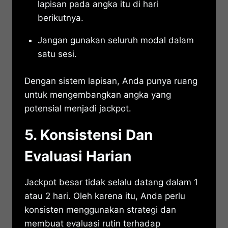
lapisan pada angka itu di hari
berikutnya.
Jangan gunakan seluruh modal dalam
satu sesi.
Dengan sistem lapisan, Anda punya ruang
untuk mengembangkan angka yang
potensial menjadi jackpot.
5. Konsistensi Dan
Evaluasi Harian
Jackpot besar tidak selalu datang dalam 1
atau 2 hari. Oleh karena itu, Anda perlu
konsisten menggunakan strategi dan
membuat evaluasi rutin terhadap