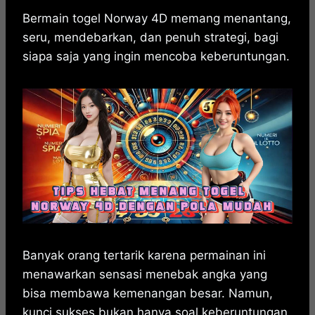
h
a
e
k
e
i
h
a
c
l
y
s
n
a
Bermain togel Norway 4D memang menantang,
t
e
e
p
s
e
r
seru, mendebarkan, dan penuh strategi, bagi
s
b
g
e
e
e
siapa saja yang ingin mencoba keberuntungan.
A
o
r
n
p
o
a
g
p
k
m
e
r
Banyak orang tertarik karena permainan ini
menawarkan sensasi menebak angka yang
bisa membawa kemenangan besar. Namun,
kunci sukses bukan hanya soal keberuntungan