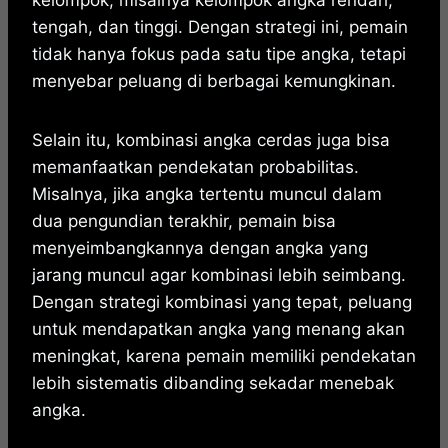
kelompok, misalnya kelompok angka rendah,
tengah, dan tinggi. Dengan strategi ini, pemain
tidak hanya fokus pada satu tipe angka, tetapi
menyebar peluang di berbagai kemungkinan.
Selain itu, kombinasi angka cerdas juga bisa
memanfaatkan pendekatan probabilitas.
Misalnya, jika angka tertentu muncul dalam
dua pengundian terakhir, pemain bisa
menyeimbangkannya dengan angka yang
jarang muncul agar kombinasi lebih seimbang.
Dengan strategi kombinasi yang tepat, peluang
untuk mendapatkan angka yang menang akan
meningkat, karena pemain memiliki pendekatan
lebih sistematis dibanding sekadar menebak
angka.