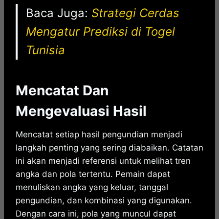
Baca Juga:
Strategi Cerdas
Mengatur Prediksi di Togel
Tunisia
Mencatat Dan
Mengevaluasi Hasil
Mencatat setiap hasil pengundian menjadi
langkah penting yang sering diabaikan. Catatan
ini akan menjadi referensi untuk melihat tren
angka dan pola tertentu. Pemain dapat
menuliskan angka yang keluar, tanggal
pengundian, dan kombinasi yang digunakan.
Dengan cara ini, pola yang muncul dapat