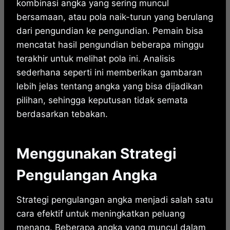
kombinasi angka yang sering muncul
bersamaan, atau pola naik-turun yang berulang
dari pengundian ke pengundian. Pemain bisa
mencatat hasil pengundian beberapa minggu
terakhir untuk melihat pola ini. Analisis
sederhana seperti ini memberikan gambaran
lebih jelas tentang angka yang bisa dijadikan
pilihan, sehingga keputusan tidak semata
berdasarkan tebakan.
Menggunakan Strategi
Pengulangan Angka
Strategi pengulangan angka menjadi salah satu
cara efektif untuk meningkatkan peluang
menang. Beberapa angka yang muncul dalam