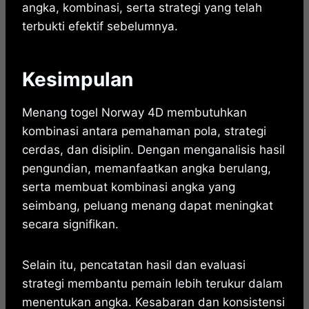
angka, kombinasi, serta strategi yang telah
terbukti efektif sebelumnya.
Kesimpulan
Menang togel Norway 4D membutuhkan
kombinasi antara pemahaman pola, strategi
cerdas, dan disiplin. Dengan menganalisis hasil
pengundian, memanfaatkan angka berulang,
serta membuat kombinasi angka yang
seimbang, peluang menang dapat meningkat
secara signifikan.
Selain itu, pencatatan hasil dan evaluasi
strategi membantu pemain lebih terukur dalam
menentukan angka. Kesabaran dan konsistensi