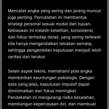
Mencatat angka yang sering dan jarang muncul
juga penting. Pencatatan ini membentuk
strategi personal sesuai modal dan tujuan.
Kebiasaan ini melatih ketelitian, konsistensi,
dan fokus terhadap detail, yang sering terlewat
bila hanya mengandalkan tebakan semata,
sehingga pengambilan keputusan menjadi lebih
cerdas dan terukur.
Selain aspek teknis, memahami pola angka
memberikan keuntungan psikologis. Dengan
data yang jelas, keputusan impulsif dapat
diminimalkan dan fokus meningkat.
Pendekatan ini mengurangi risiko kesalahan,
membangun kepercayaan diri, dan membuat