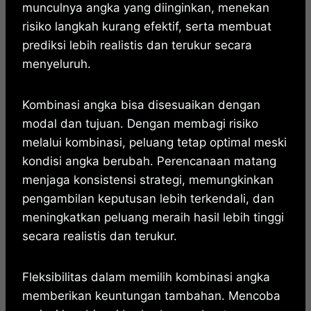
munculnya angka yang diinginkan, menekan
risiko langkah kurang efektif, serta membuat
prediksi lebih realistis dan terukur secara
menyeluruh.
Kombinasi angka bisa disesuaikan dengan
modal dan tujuan. Dengan membagi risiko
melalui kombinasi, peluang tetap optimal meski
kondisi angka berubah. Perencanaan matang
menjaga konsistensi strategi, memungkinkan
pengambilan keputusan lebih terkendali, dan
meningkatkan peluang meraih hasil lebih tinggi
secara realistis dan terukur.
Fleksibilitas dalam memilih kombinasi angka
memberikan keuntungan tambahan. Mencoba