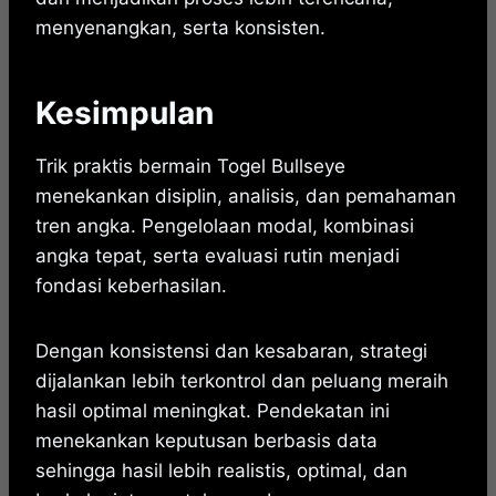
menyenangkan, serta konsisten.
Kesimpulan
Trik praktis bermain Togel Bullseye
menekankan disiplin, analisis, dan pemahaman
tren angka. Pengelolaan modal, kombinasi
angka tepat, serta evaluasi rutin menjadi
fondasi keberhasilan.
Dengan konsistensi dan kesabaran, strategi
dijalankan lebih terkontrol dan peluang meraih
hasil optimal meningkat. Pendekatan ini
menekankan keputusan berbasis data
sehingga hasil lebih realistis, optimal, dan