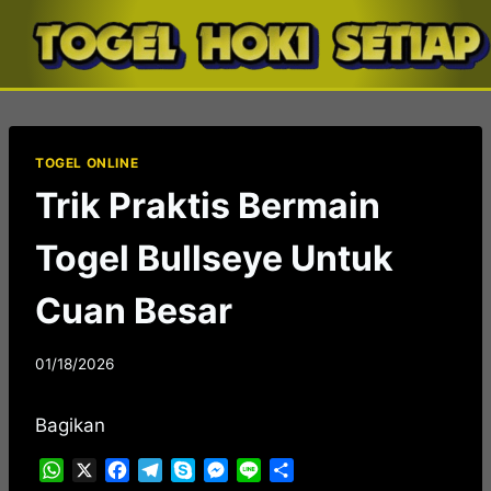
Skip
to
content
TOGEL ONLINE
Trik Praktis Bermain
Togel Bullseye Untuk
Cuan Besar
01/18/2026
Bagikan
W
X
F
T
S
M
L
S