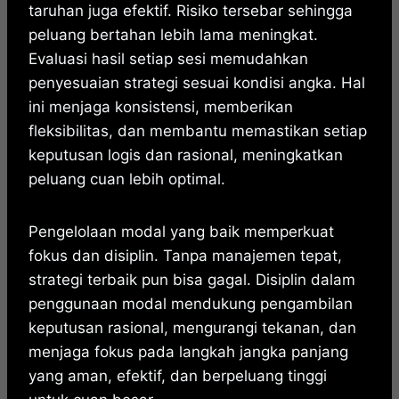
taruhan juga efektif. Risiko tersebar sehingga
peluang bertahan lebih lama meningkat.
Evaluasi hasil setiap sesi memudahkan
penyesuaian strategi sesuai kondisi angka. Hal
ini menjaga konsistensi, memberikan
fleksibilitas, dan membantu memastikan setiap
keputusan logis dan rasional, meningkatkan
peluang cuan lebih optimal.
Pengelolaan modal yang baik memperkuat
fokus dan disiplin. Tanpa manajemen tepat,
strategi terbaik pun bisa gagal. Disiplin dalam
penggunaan modal mendukung pengambilan
keputusan rasional, mengurangi tekanan, dan
menjaga fokus pada langkah jangka panjang
yang aman, efektif, dan berpeluang tinggi