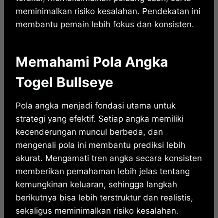
meminimalkan risiko kesalahan. Pendekatan ini
membantu pemain lebih fokus dan konsisten.
Memahami Pola Angka
Togel Bullseye
Pola angka menjadi fondasi utama untuk
strategi yang efektif. Setiap angka memiliki
kecenderungan muncul berbeda, dan
mengenali pola ini membantu prediksi lebih
akurat. Mengamati tren angka secara konsisten
memberikan pemahaman lebih jelas tentang
kemungkinan keluaran, sehingga langkah
berikutnya bisa lebih terstruktur dan realistis,
sekaligus meminimalkan risiko kesalahan.