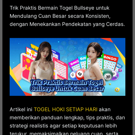
h
a
e
k
e
i
h
a
c
l
y
s
n
a
Trik Praktis Bermain Togel Bullseye untuk
t
e
e
p
s
e
r
Mendulang Cuan Besar secara Konsisten,
s
b
g
e
e
e
dengan Menekankan Pendekatan yang Cerdas.
A
o
r
n
p
o
a
g
p
k
m
e
r
Artikel ini
TOGEL HOKI SETIAP HARI
akan
memberikan panduan lengkap, tips praktis, dan
strategi realistis agar setiap keputusan lebih
terukur, memaksimalkan peluang cuan, serta