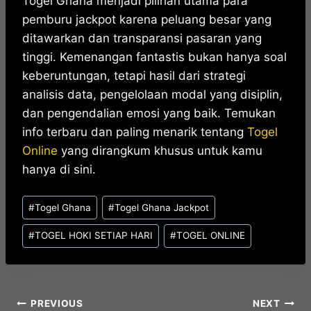
Togel Ghana menjadi pilihan utama para
pemburu jackpot karena peluang besar yang
ditawarkan dan transparansi pasaran yang
tinggi. Kemenangan fantastis bukan hanya soal
keberuntungan, tetapi hasil dari strategi
analisis data, pengelolaan modal yang disiplin,
dan pengendalian emosi yang baik. Temukan
info terbaru dan paling menarik tentang
Togel
Online
yang dirangkum khusus untuk kamu
hanya di sini.
Post
#
Togel Ghana
#
Togel Ghana Jackpot
Tags:
#
TOGEL HOKI SETIAP HARI
#
TOGEL ONLINE
Post
PREVIOUS
NEXT