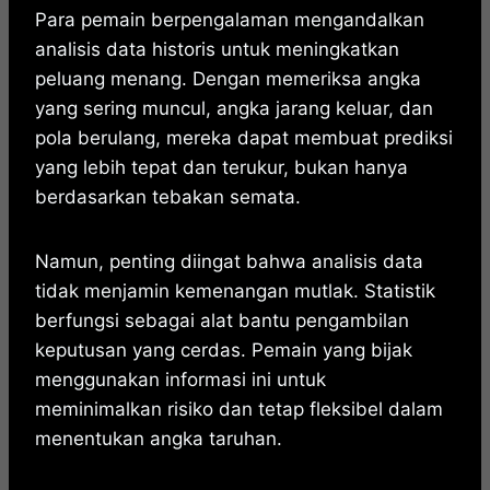
Para pemain berpengalaman mengandalkan
analisis data historis untuk meningkatkan
peluang menang. Dengan memeriksa angka
yang sering muncul, angka jarang keluar, dan
pola berulang, mereka dapat membuat prediksi
yang lebih tepat dan terukur, bukan hanya
berdasarkan tebakan semata.
Namun, penting diingat bahwa analisis data
tidak menjamin kemenangan mutlak. Statistik
berfungsi sebagai alat bantu pengambilan
keputusan yang cerdas. Pemain yang bijak
menggunakan informasi ini untuk
meminimalkan risiko dan tetap fleksibel dalam
menentukan angka taruhan.