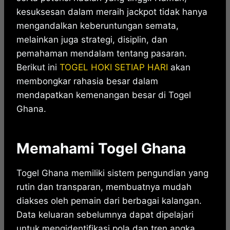
kesuksesan dalam meraih jackpot tidak hanya
mengandalkan keberuntungan semata,
melainkan juga strategi, disiplin, dan
pemahaman mendalam tentang pasaran.
Berikut ini
TOGEL HOKI SETIAP HARI
akan
membongkar rahasia besar dalam
mendapatkan kemenangan besar di Togel
Ghana.
Memahami Togel Ghana
Togel Ghana memiliki sistem pengundian yang
rutin dan transparan, membuatnya mudah
diakses oleh pemain dari berbagai kalangan.
Data keluaran sebelumnya dapat dipelajari
untuk mengidentifikasi pola dan tren angka,