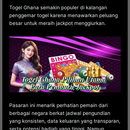
h
a
e
k
e
i
h
a
c
l
y
s
n
a
Togel Ghana semakin populer di kalangan
t
e
e
p
s
e
r
penggemar togel karena menawarkan peluang
s
b
g
e
e
e
besar untuk meraih jackpot menggiurkan.
A
o
r
n
p
o
a
g
p
k
m
e
r
Pasaran ini menarik perhatian pemain dari
berbagai negara berkat jadwal pengundian
yang konsisten, data keluaran yang transparan,
serta potensi hadiah yang tinggi. Namun,