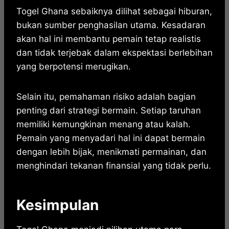
Togel Ghana sebaiknya dilihat sebagai hiburan,
bukan sumber penghasilan utama. Kesadaran
akan hal ini membantu pemain tetap realistis
dan tidak terjebak dalam ekspektasi berlebihan
yang berpotensi merugikan.
Selain itu, pemahaman risiko adalah bagian
penting dari strategi bermain. Setiap taruhan
memiliki kemungkinan menang atau kalah.
Pemain yang menyadari hal ini dapat bermain
dengan lebih bijak, menikmati permainan, dan
menghindari tekanan finansial yang tidak perlu.
Kesimpulan